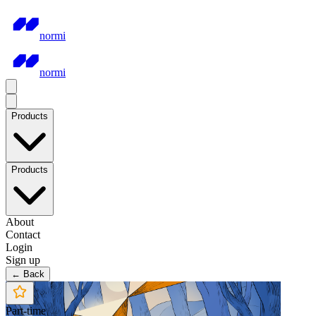
normi
normi
Products
Products
About
Contact
Login
Sign up
← Back
Part-time