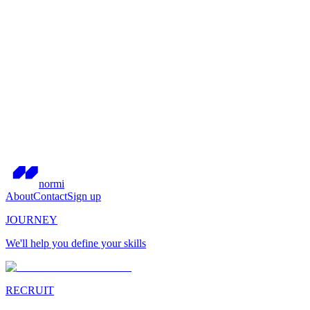
normi
About
Contact
Sign up
JOURNEY
We'll help you define your skills
RECRUIT