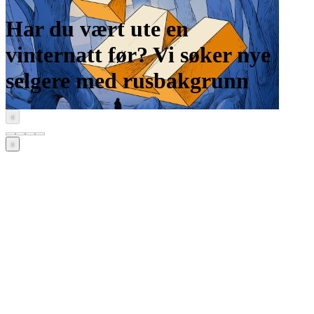
Har du vært ute en
vinternatt før? Vi søker nye
selgere med rusbakgrunn
‹
›