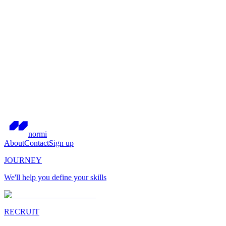
normi
About
Contact
Sign up
JOURNEY
We'll help you define your skills
RECRUIT