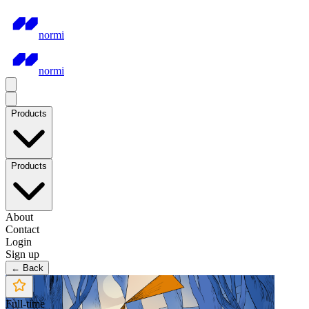
normi
normi
Products
Products
About
Contact
Login
Sign up
← Back
Full-time