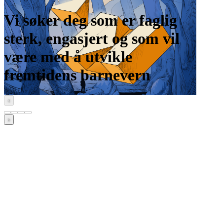
Vi søker deg som er faglig
sterk, engasjert og som vil
være med å utvikle
fremtidens barnevern
‹
›