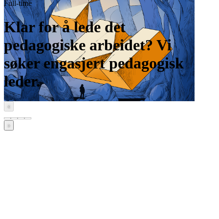
Full-time
Klar for å lede det
pedagogiske arbeidet? Vi
søker engasjert pedagogisk
leder.
‹
›