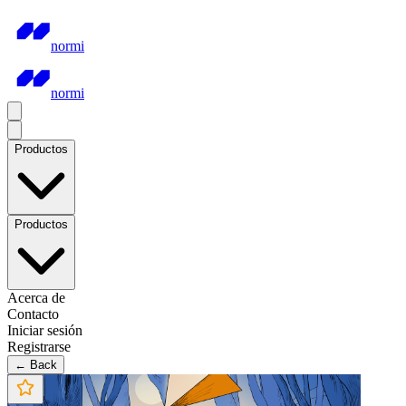
normi
normi
Productos
Productos
Acerca de
Contacto
Iniciar sesión
Registrarse
← Back