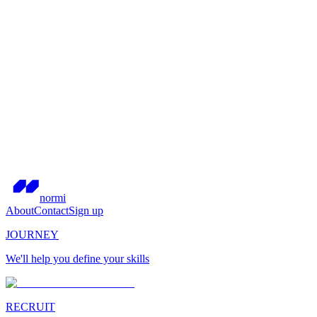
normi
About
Contact
Sign up
JOURNEY
We'll help you define your skills
RECRUIT