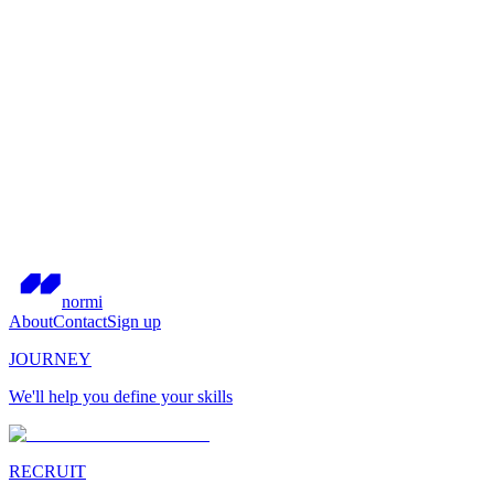
normi
About
Contact
Sign up
JOURNEY
We'll help you define your skills
RECRUIT