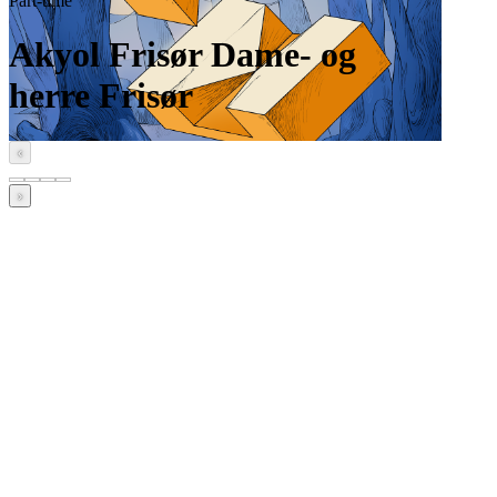
Part-time
Akyol Frisør Dame- og
herre Frisør
‹
›