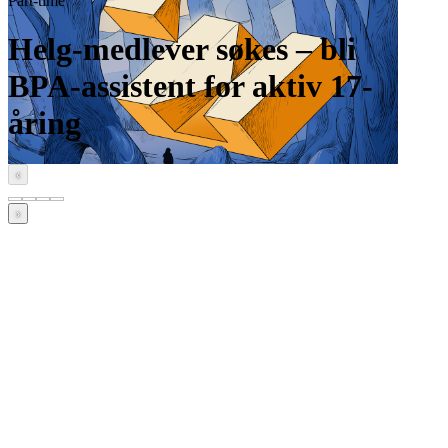
Part-time
Helg-medlever søkes – bli
BPA-assistent for aktiv 17-
åring
‹
›