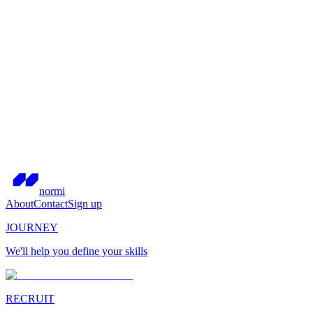
normi
About
Contact
Sign up
JOURNEY
We'll help you define your skills
RECRUIT