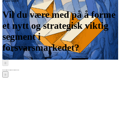
Full-time
Vil du være med på å forme
et nytt og strategisk viktig
segment i
forsvarsmarkedet?
‹
›