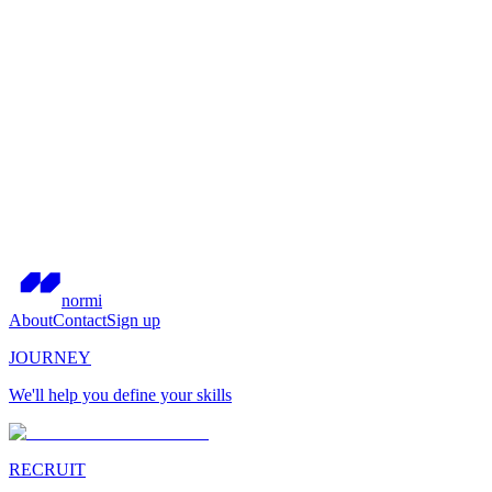
normi
About
Contact
Sign up
JOURNEY
We'll help you define your skills
RECRUIT