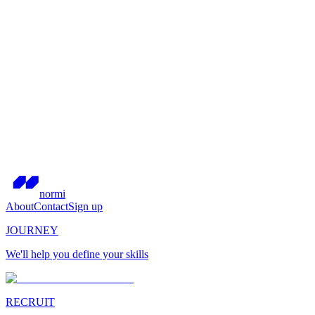
normi
About
Contact
Sign up
JOURNEY
We'll help you define your skills
RECRUIT