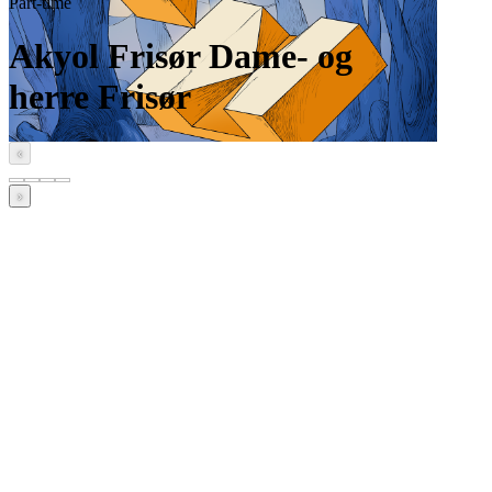
Part-time
Akyol Frisør Dame- og
herre Frisør
‹
›