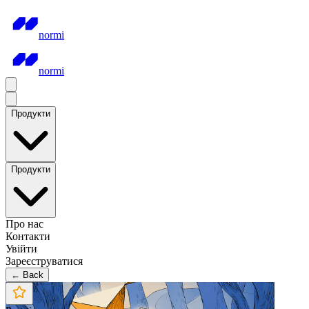
normi
normi
Продукти
Продукти
Про нас
Контакти
Увійти
Зареєструватися
← Back