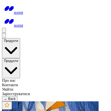
normi
normi
Продукти
Продукти
Про нас
Контакти
Увійти
Зареєструватися
← Back