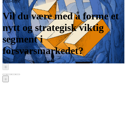
Full-time
Vil du være med å forme et
nytt og strategisk viktig
segment i
forsvarsmarkedet?
‹
›