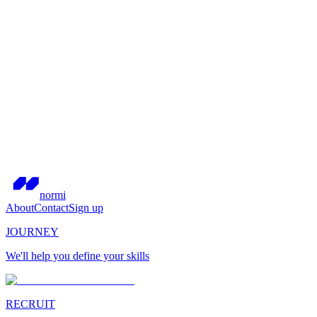
normi
About
Contact
Sign up
JOURNEY
We'll help you define your skills
RECRUIT