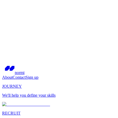
normi
About
Contact
Sign up
JOURNEY
We'll help you define your skills
RECRUIT