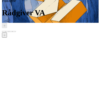
Full-time
Rådgiver VA
‹
›