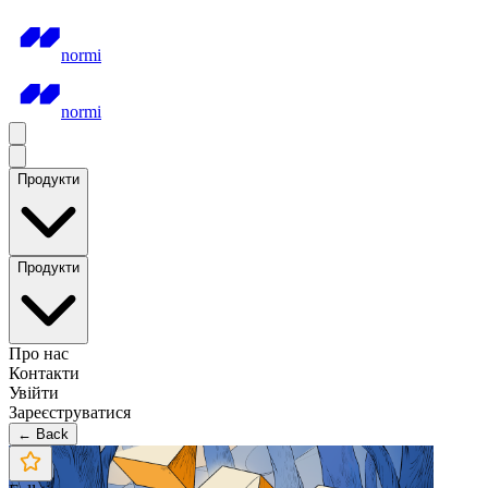
normi
normi
Продукти
Продукти
Про нас
Контакти
Увійти
Зареєструватися
← Back