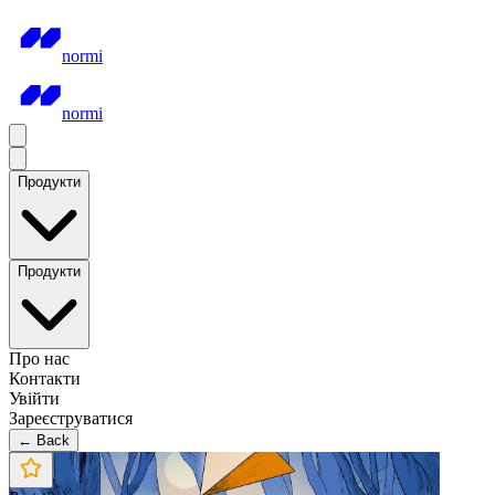
normi
normi
Продукти
Продукти
Про нас
Контакти
Увійти
Зареєструватися
← Back