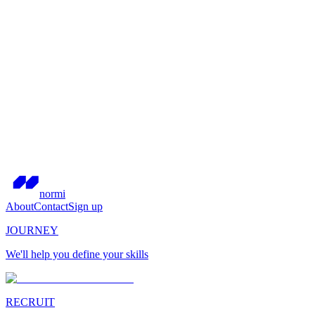
normi
About
Contact
Sign up
JOURNEY
We'll help you define your skills
RECRUIT