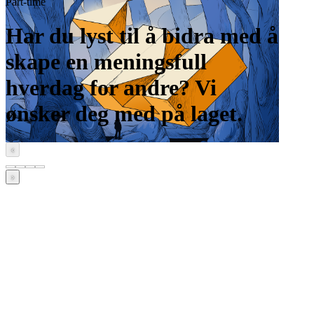
Part-time
Har du lyst til å bidra med å
skape en meningsfull
hverdag for andre? Vi
ønsker deg med på laget.
‹
›