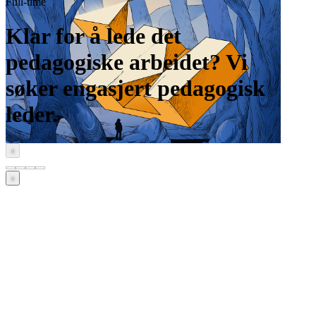
Full-time
Klar for å lede det
pedagogiske arbeidet? Vi
søker engasjert pedagogisk
leder.
‹
›