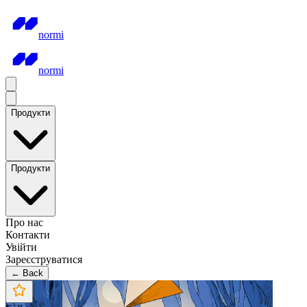
normi
normi
Продукти
Продукти
Про нас
Контакти
Увійти
Зареєструватися
← Back