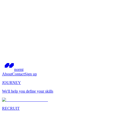
normi
About
Contact
Sign up
JOURNEY
We'll help you define your skills
RECRUIT