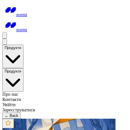
normi
normi
Продукти
Продукти
Про нас
Контакти
Увійти
Зареєструватися
← Back