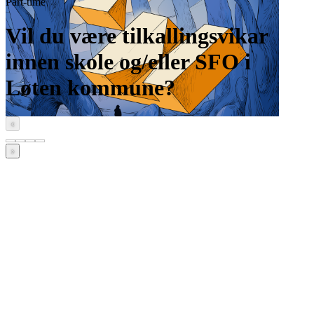
Part-time
Vil du være tilkallingsvikar
innen skole og/eller SFO i
Løten kommune?
‹
›