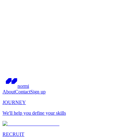
normi
About
Contact
Sign up
JOURNEY
We'll help you define your skills
RECRUIT