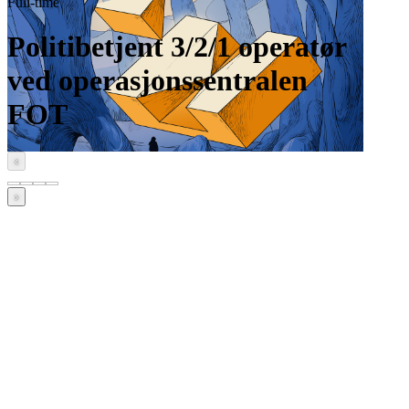
Full-time
Politibetjent 3/2/1 operatør
ved operasjonssentralen
FOT
‹
›