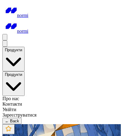
normi
normi
Продукти
Продукти
Про нас
Контакти
Увійти
Зареєструватися
← Back