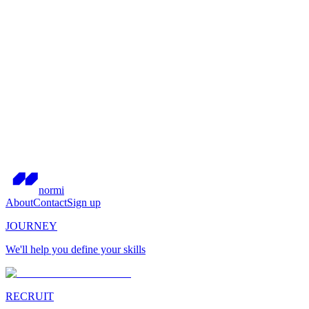
normi
About
Contact
Sign up
JOURNEY
We'll help you define your skills
RECRUIT