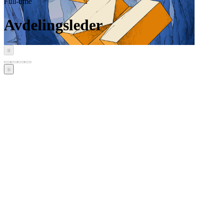
Full-time
Avdelingsleder
‹
›