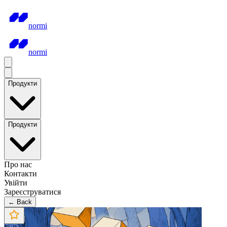
normi
normi
Продукти
Продукти
Про нас
Контакти
Увійти
Зареєструватися
← Back