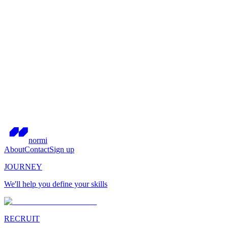
normi
About
Contact
Sign up
JOURNEY
We'll help you define your skills
RECRUIT