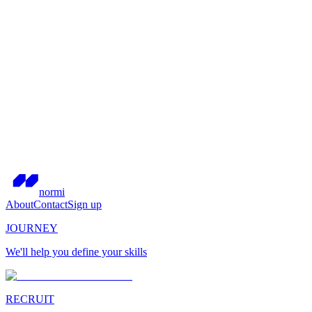
normi
About
Contact
Sign up
JOURNEY
We'll help you define your skills
RECRUIT