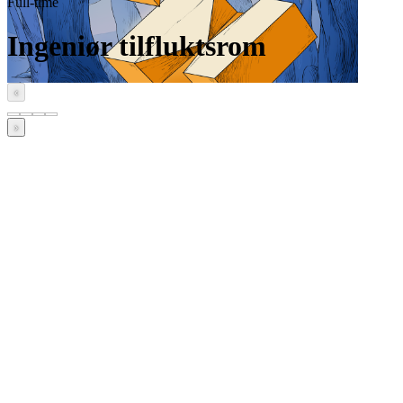
Full-time
Ingeniør tilfluktsrom
‹
›