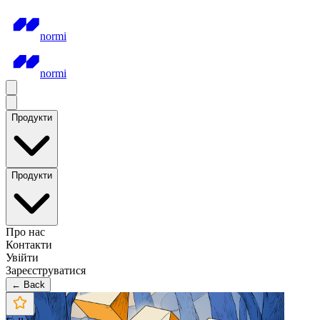
normi
normi
Продукти
Продукти
Про нас
Контакти
Увійти
Зареєструватися
← Back