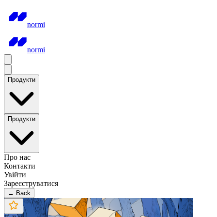
normi
normi
Продукти
Продукти
Про нас
Контакти
Увійти
Зареєструватися
← Back