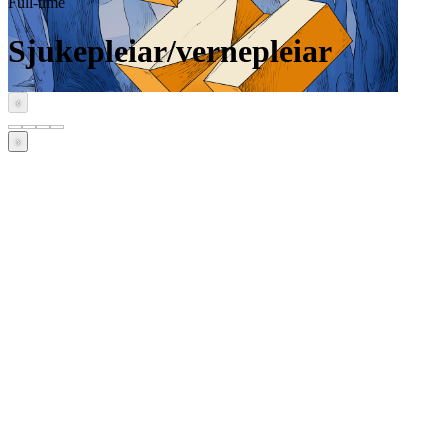
Full-time
Sjukepleiar/vernepleiar
‹
›