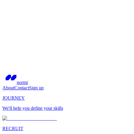
normi
About
Contact
Sign up
JOURNEY
We'll help you define your skills
RECRUIT