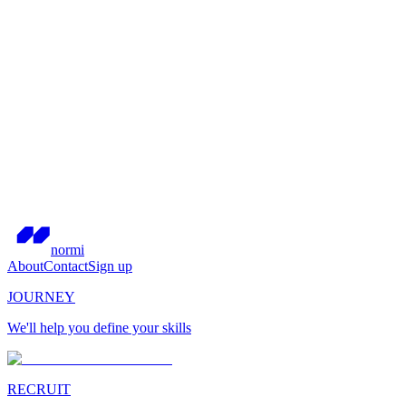
normi
About
Contact
Sign up
JOURNEY
We'll help you define your skills
RECRUIT