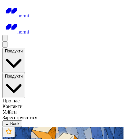
normi
normi
Продукти
Продукти
Про нас
Контакти
Увійти
Зареєструватися
← Back