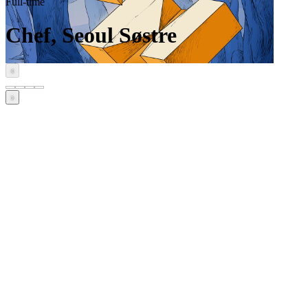
Full-time
Chef, Seoul Søstre
‹
›