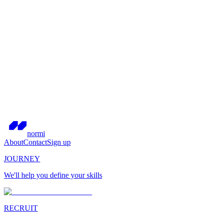
normi
About
Contact
Sign up
JOURNEY
We'll help you define your skills
RECRUIT