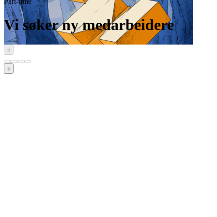
Part-time
Vi søker ny medarbeidere
‹
›