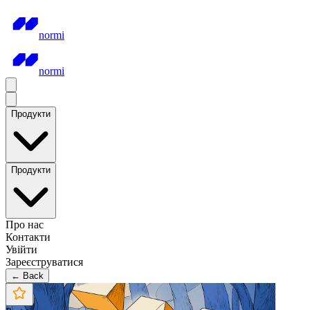
normi
normi
Продукти
Продукти
Про нас
Контакти
Увійти
Зареєструватися
← Back