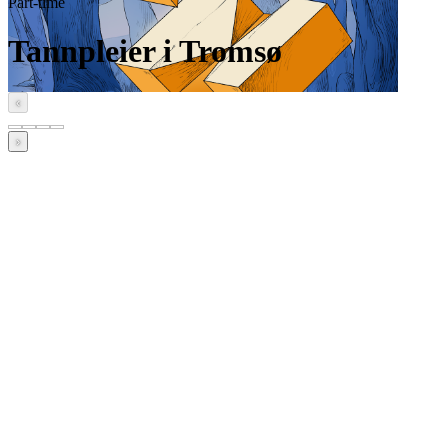
Part-time
Tannpleier i Tromsø
‹
›