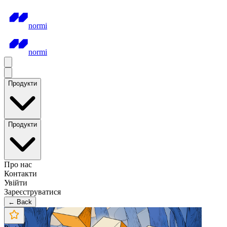
normi
normi
Продукти
Продукти
Про нас
Контакти
Увійти
Зареєструватися
← Back