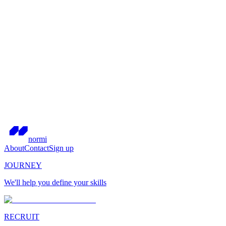
normi
About
Contact
Sign up
JOURNEY
We'll help you define your skills
RECRUIT