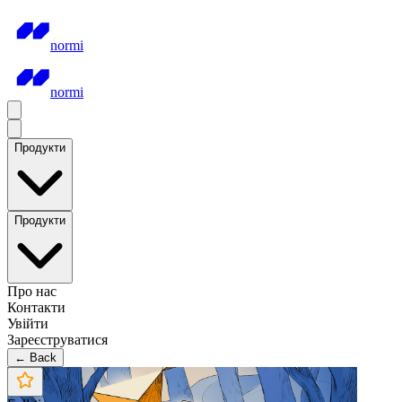
normi
normi
Продукти
Продукти
Про нас
Контакти
Увійти
Зареєструватися
← Back