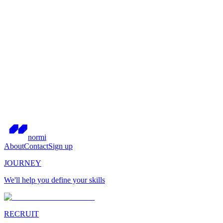
normi
About
Contact
Sign up
JOURNEY
We'll help you define your skills
RECRUIT