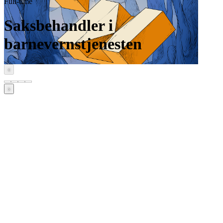
Full-time
Saksbehandler i
barnevernstjenesten
‹
›