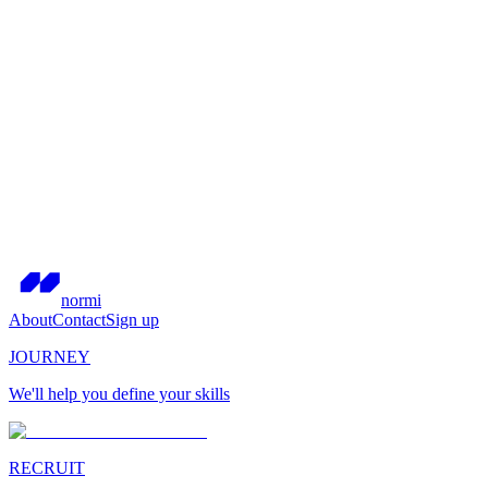
normi
About
Contact
Sign up
JOURNEY
We'll help you define your skills
RECRUIT