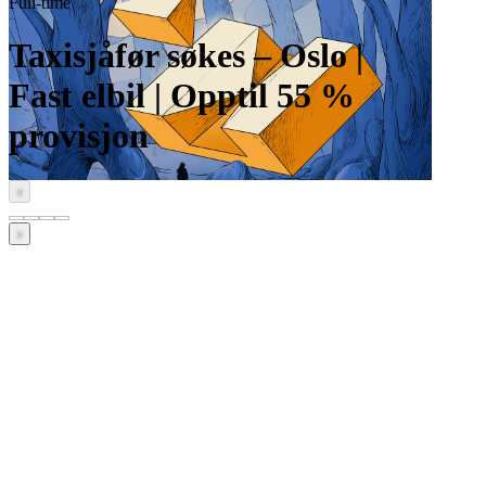
Full-time
Taxisjåfør søkes – Oslo |
Fast elbil | Opptil 55 %
provisjon
‹
›