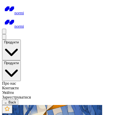
normi
normi
Продукти
Продукти
Про нас
Контакти
Увійти
Зареєструватися
← Back