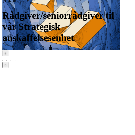
Full-time
Rådgiver/seniorrådgiver til
vår Strategisk
anskaffelsesenhet
‹
›