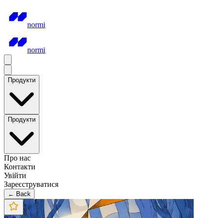
normi
normi
Продукти
Продукти
Про нас
Контакти
Увійти
Зареєструватися
← Back