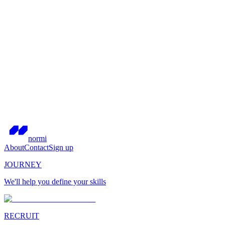
normi
About
Contact
Sign up
JOURNEY
We'll help you define your skills
RECRUIT