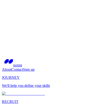
normi
About
Contact
Sign up
JOURNEY
We'll help you define your skills
RECRUIT