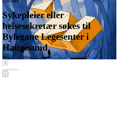
Full-time
Sykepleier eller
helsesekretær søkes til
Bylegane Legesenter i
Haugesund
‹
›