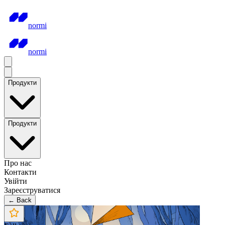
normi
normi
Продукти
Продукти
Про нас
Контакти
Увійти
Зареєструватися
← Back