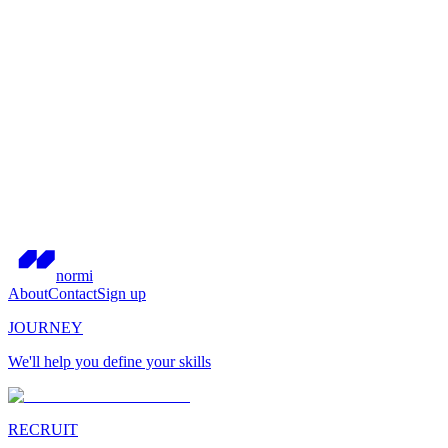
normi
About
Contact
Sign up
JOURNEY
We'll help you define your skills
RECRUIT