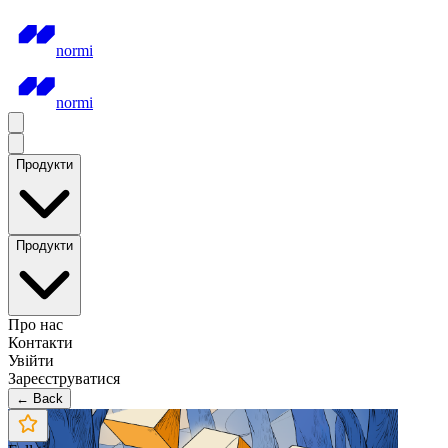
normi
normi
Продукти
Продукти
Про нас
Контакти
Увійти
Зареєструватися
← Back