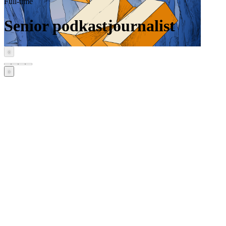
Full-time
Senior podkastjournalist
‹
›