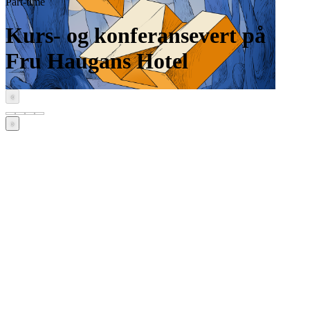
Part-time
Kurs- og konferansevert på
Fru Haugans Hotel
‹
›