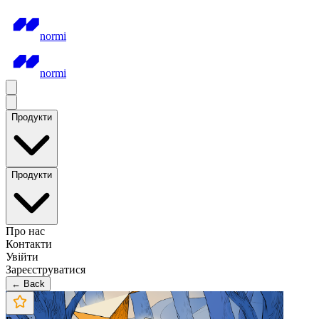
normi
normi
Продукти
Продукти
Про нас
Контакти
Увійти
Зареєструватися
← Back