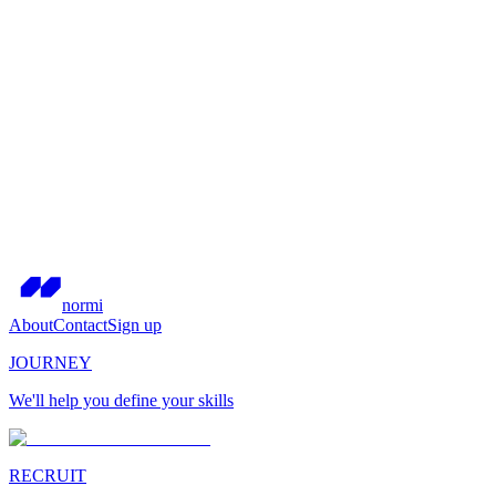
normi
About
Contact
Sign up
JOURNEY
We'll help you define your skills
RECRUIT