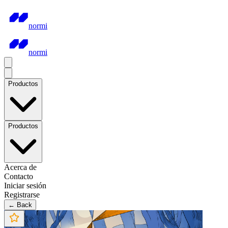
normi
normi
Productos
Productos
Acerca de
Contacto
Iniciar sesión
Registrarse
← Back