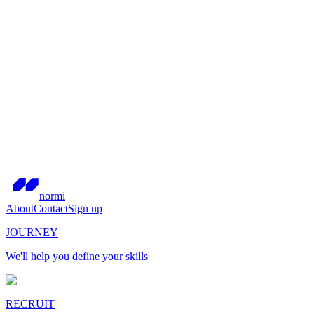
normi
About
Contact
Sign up
JOURNEY
We'll help you define your skills
RECRUIT