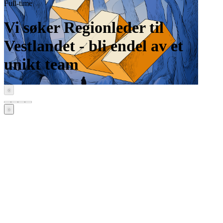
Full-time
Vi søker Regionleder til
Vestlandet - bli endel av et
unikt team
‹
›