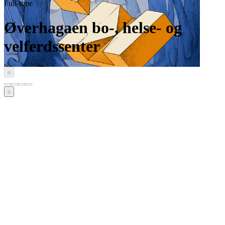
Full-time
Øverhagaen bo-, helse- og
velferdssenter
‹
›