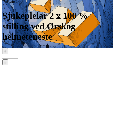
Full-time
Sjukepleiar 2 x 100 %
stilling ved Ørskog
heimeteneste
‹
›