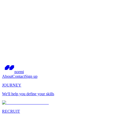
normi
About
Contact
Sign up
JOURNEY
We'll help you define your skills
RECRUIT