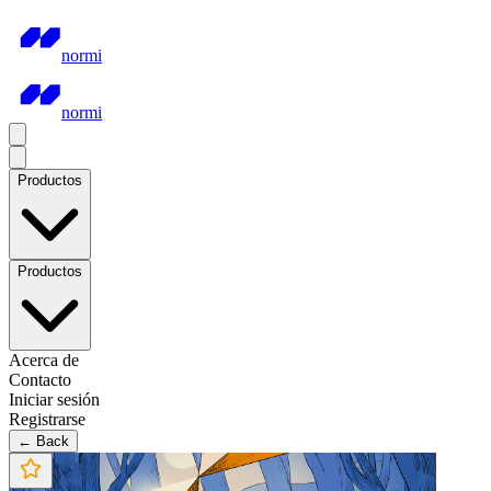
normi
normi
Productos
Productos
Acerca de
Contacto
Iniciar sesión
Registrarse
← Back