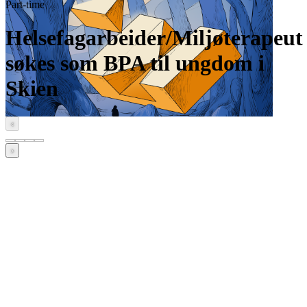
Part-time
Helsefagarbeider/Miljøterapeut
søkes som BPA til ungdom i
Skien
‹
›