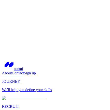
normi
About
Contact
Sign up
JOURNEY
We'll help you define your skills
RECRUIT