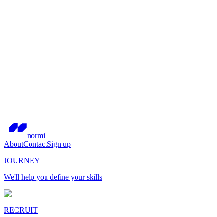
normi
About
Contact
Sign up
JOURNEY
We'll help you define your skills
RECRUIT