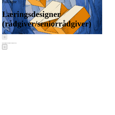
Full-time
Læringsdesigner
(rådgiver/seniorrådgiver)
‹
›