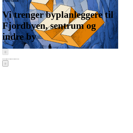
Full-time
Vi trenger byplanleggere til
Fjordbyen, sentrum og
indre by
‹
›