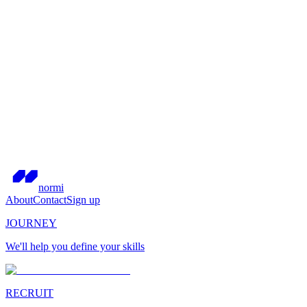
normi
About
Contact
Sign up
JOURNEY
We'll help you define your skills
RECRUIT