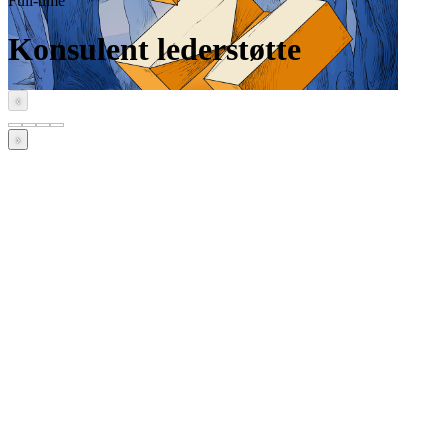
Full-time
Konsulent lederstøtte
‹
›