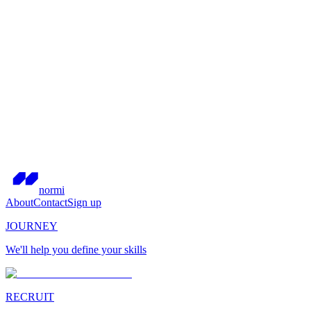
normi
About
Contact
Sign up
JOURNEY
We'll help you define your skills
RECRUIT