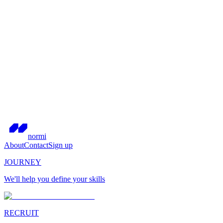
normi
About
Contact
Sign up
JOURNEY
We'll help you define your skills
RECRUIT