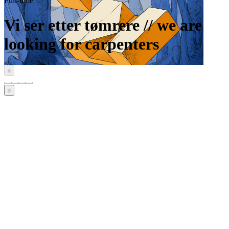
Full-time
Vi ser etter tømrere // we are
looking for carpenters
‹
›