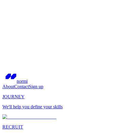
normi
About
Contact
Sign up
JOURNEY
We'll help you define your skills
RECRUIT