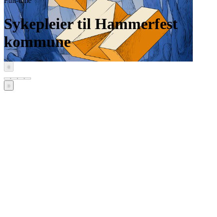
Full-time
Sykepleier til Hammerfest
kommune
‹
›