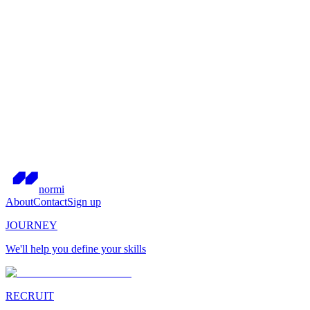
normi
About
Contact
Sign up
JOURNEY
We'll help you define your skills
RECRUIT