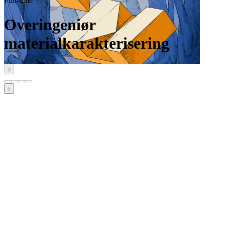
Full-time
Overingeniør
materialkarakterisering
‹
›