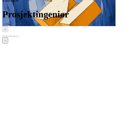
Full-time
Prosjektingeniør
‹
›