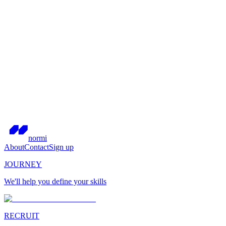
normi
About
Contact
Sign up
JOURNEY
We'll help you define your skills
RECRUIT