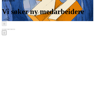
Part-time
Vi søker ny medarbeidere
‹
›