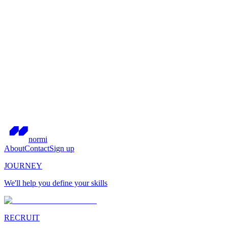
normi
About
Contact
Sign up
JOURNEY
We'll help you define your skills
RECRUIT