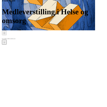
Full-time
Medleverstilling i Helse og
omsorg
‹
›