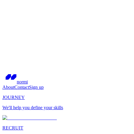
normi
About
Contact
Sign up
JOURNEY
We'll help you define your skills
RECRUIT