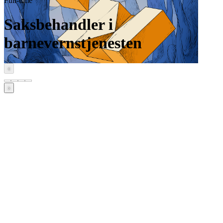
Full-time
Saksbehandler i
barnevernstjenesten
‹
›