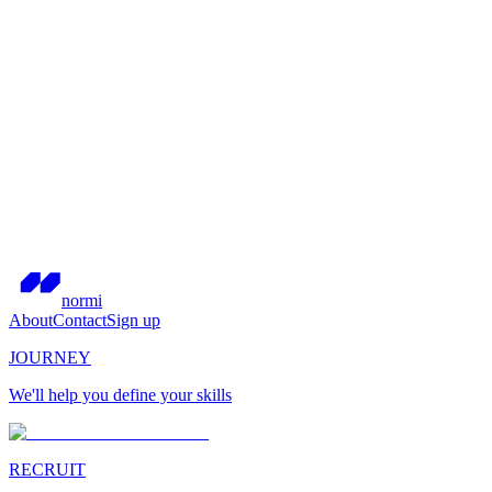
normi
About
Contact
Sign up
JOURNEY
We'll help you define your skills
RECRUIT