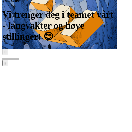
Full-time
Vi trenger deg i teamet vårt
- langvakter og høye
stillinger! 😊
‹
›