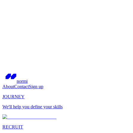
normi
About
Contact
Sign up
JOURNEY
We'll help you define your skills
RECRUIT