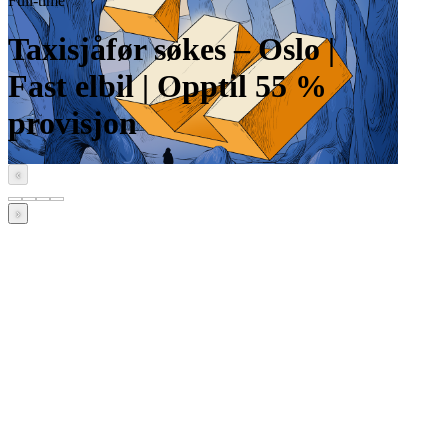
Full-time
Taxisjåfør søkes – Oslo |
Fast elbil | Opptil 55 %
provisjon
‹
›