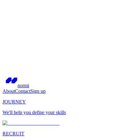
normi
About
Contact
Sign up
JOURNEY
We'll help you define your skills
RECRUIT