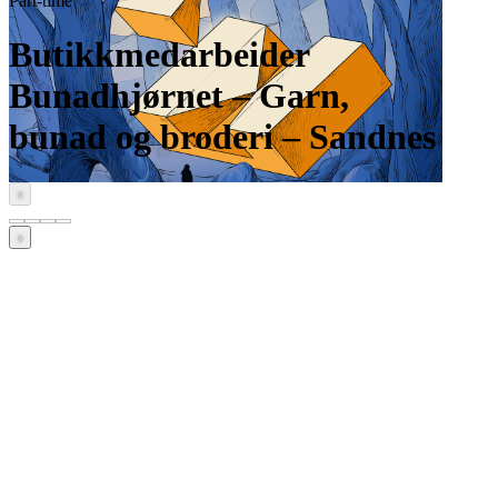
Part-time
Butikkmedarbeider
Bunadhjørnet – Garn,
bunad og broderi – Sandnes
‹
›