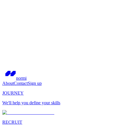
normi
About
Contact
Sign up
JOURNEY
We'll help you define your skills
RECRUIT