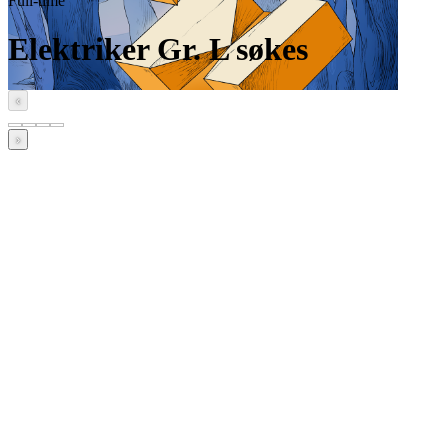
Full-time
Elektriker Gr. L søkes
‹
›