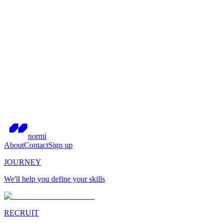
normi
About
Contact
Sign up
JOURNEY
We'll help you define your skills
RECRUIT