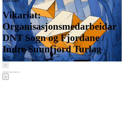
Full-time
Vikariat:
Organisasjonsmedarbeidar
DNT Sogn og Fjordane /
Indre Sunnfjord Turlag
‹
›