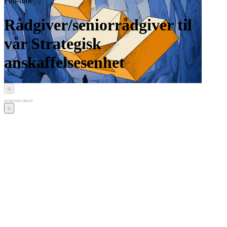
Full-time
Rådgiver/seniorrådgiver til
vår Strategisk
anskaffelsesenhet
‹
›