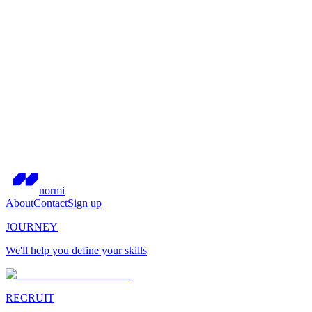
normi
About
Contact
Sign up
JOURNEY
We'll help you define your skills
RECRUIT